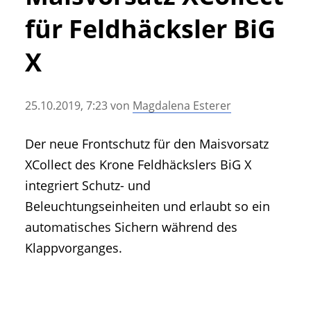
• Geschichte und Geschichten
für Feldhäcksler BiG
• Messen und Veranstaltungen
• Mitteilung der Redaktion
X
• Agritechnica Neuheiten Archiv
• Artikel nach Hersteller/Marke
25.10.2019, 7:23
von
Magdalena Esterer
Der neue Frontschutz für den Maisvorsatz
XCollect des Krone Feldhäckslers BiG X
integriert Schutz- und
Beleuchtungseinheiten und erlaubt so ein
automatisches Sichern während des
Klappvorganges.