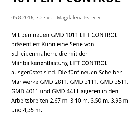
• Geschichte und Geschichten
• Messen und Veranstaltungen
05.8.2016, 7:27
von
Magdalena Esterer
• Mitteilung der Redaktion
• Agritechnica Neuheiten Archiv
Mit den neuen GMD 1011 LIFT CONTROL
• Artikel nach Hersteller/Marke
präsentiert Kuhn eine Serie von
Scheibenmähern, die mit der
Mähbalkenentlastung LIFT CONTROL
ausgerüstet sind. Die fünf neuen Scheiben-
Mähwerke GMD 2811, GMD 3111, GMD 3511,
GMD 4011 und GMD 4411 agieren in den
Arbeitsbreiten 2,67 m, 3,10 m, 3,50 m, 3,95 m
und 4,35 m.