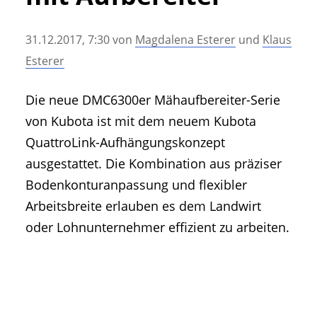
• Geschichte und Geschichten
• Messen und Veranstaltungen
31.12.2017, 7:30
von
Magdalena Esterer
und
Klaus
• Mitteilung der Redaktion
Esterer
• Agritechnica Neuheiten Archiv
• Artikel nach Hersteller/Marke
Die neue DMC6300er Mähaufbereiter-Serie
von Kubota ist mit dem neuem Kubota
QuattroLink-Aufhängungskonzept
ausgestattet. Die Kombination aus präziser
Bodenkonturanpassung und flexibler
Arbeitsbreite erlauben es dem Landwirt
oder Lohnunternehmer effizient zu arbeiten.