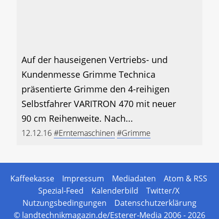
Auf der hauseigenen Vertriebs- und
Kundenmesse Grimme Technica
präsentierte Grimme den 4-reihigen
Selbstfahrer VARITRON 470 mit neuer
90 cm Reihenweite. Nach...
12.12.16
#Erntemaschinen
#Grimme
Kaffeekasse
Impressum
Mediadaten
Atom & RSS
Spezial-Feed
Kalenderbild
Twitter/X
Nutzungsbedingungen
Datenschutzerklärung
© landtechnikmagazin.de/Esterer-Media 2006 - 2026