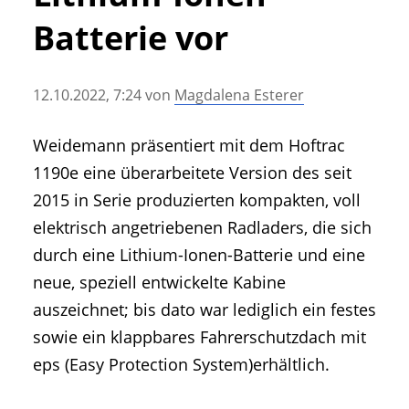
• Geschichte und Geschichten
Batterie vor
• Messen und Veranstaltungen
• Mitteilung der Redaktion
12.10.2022, 7:24
von
Magdalena Esterer
• Agritechnica Neuheiten Archiv
• Artikel nach Hersteller/Marke
Weidemann präsentiert mit dem Hoftrac
1190e eine überarbeitete Version des seit
2015 in Serie produzierten kompakten, voll
elektrisch angetriebenen Radladers, die sich
durch eine Lithium-Ionen-Batterie und eine
neue, speziell entwickelte Kabine
auszeichnet; bis dato war lediglich ein festes
sowie ein klappbares Fahrerschutzdach mit
eps (Easy Protection System)erhältlich.