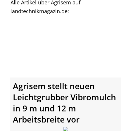
Alle Artikel über Agrisem auf
• Geschichte und Geschichten
landtechnikmagazin.de:
• Messen und Veranstaltungen
• Mitteilung der Redaktion
• Agritechnica Neuheiten Archiv
• Artikel nach Hersteller/Marke
Agrisem stellt neuen
Leichtgrubber Vibromulch
in 9 m und 12 m
Arbeitsbreite vor