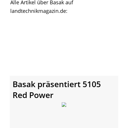
Alle Artikel über Basak auf
• Geschichte und Geschichten
landtechnikmagazin.de:
• Messen und Veranstaltungen
• Mitteilung der Redaktion
• Agritechnica Neuheiten Archiv
• Artikel nach Hersteller/Marke
Basak präsentiert 5105
Red Power