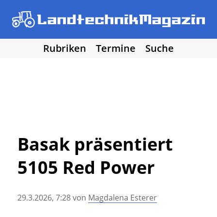
Rubriken
Termine
Suche
• Agritechnica 2025
• Traktoren
Los!
• Erntemaschinen
• Bodenbearbeitung
• Bestellung und Pflege
• Düngung und Pflanzenschutz
• Grünland und Futterernte
• Hof- und Stalltechnik
Basak präsentiert
• Forst, Garten und Kommune
5105 Red Power
• NawaRo und erneuerbare Energie
• Sonstige Landtechnik
• Landtechnik allgemein
29.3.2026, 7:28
von
Magdalena Esterer
• DLG Testberichte
• Vereine und Hobby