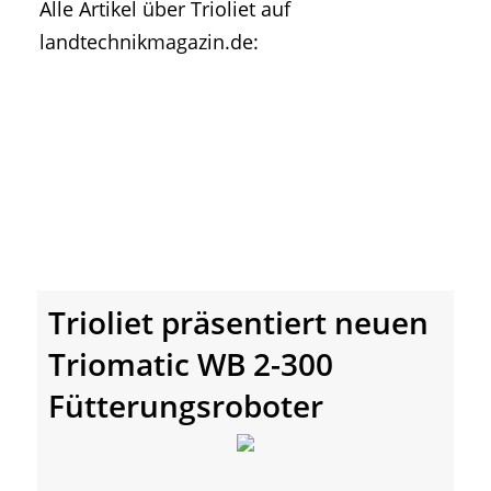
Alle Artikel über Trioliet auf
• Geschichte und Geschichten
landtechnikmagazin.de:
• Messen und Veranstaltungen
• Mitteilung der Redaktion
• Agritechnica Neuheiten Archiv
• Artikel nach Hersteller/Marke
Trioliet präsentiert neuen
Triomatic WB 2-300
Fütterungsroboter