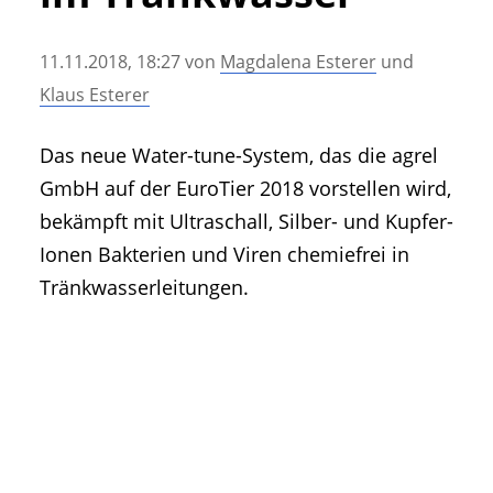
• Geschichte und Geschichten
• Messen und Veranstaltungen
11.11.2018, 18:27
von
Magdalena Esterer
und
• Mitteilung der Redaktion
Klaus Esterer
• Agritechnica Neuheiten Archiv
• Artikel nach Hersteller/Marke
Das neue Water-tune-System, das die agrel
GmbH auf der EuroTier 2018 vorstellen wird,
bekämpft mit Ultraschall, Silber- und Kupfer-
Ionen Bakterien und Viren chemiefrei in
Tränkwasserleitungen.