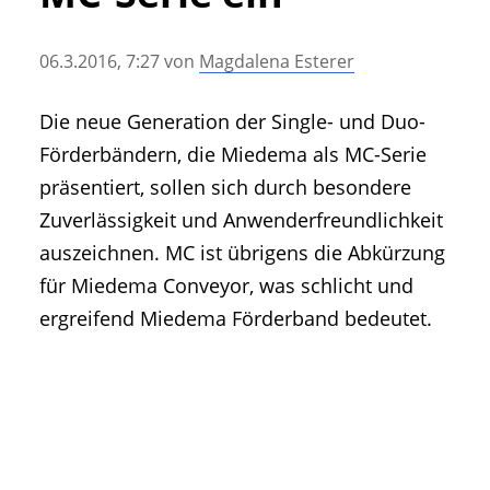
• Geschichte und Geschichten
• Messen und Veranstaltungen
06.3.2016, 7:27
von
Magdalena Esterer
• Mitteilung der Redaktion
• Agritechnica Neuheiten Archiv
Die neue Generation der Single- und Duo-
• Artikel nach Hersteller/Marke
Förderbändern, die Miedema als MC-Serie
präsentiert, sollen sich durch besondere
Zuverlässigkeit und Anwenderfreundlichkeit
auszeichnen. MC ist übrigens die Abkürzung
für Miedema Conveyor, was schlicht und
ergreifend Miedema Förderband bedeutet.