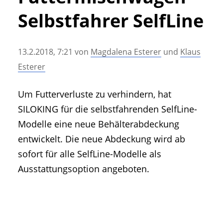
• Geschichte und Geschichten
Selbstfahrer SelfLine
• Messen und Veranstaltungen
• Mitteilung der Redaktion
13.2.2018, 7:21
von
Magdalena Esterer
und
Klaus
• Agritechnica Neuheiten Archiv
Esterer
• Artikel nach Hersteller/Marke
Um Futterverluste zu verhindern, hat
SILOKING für die selbstfahrenden SelfLine-
Modelle eine neue Behälterabdeckung
entwickelt. Die neue Abdeckung wird ab
sofort für alle SelfLine-Modelle als
Ausstattungsoption angeboten.