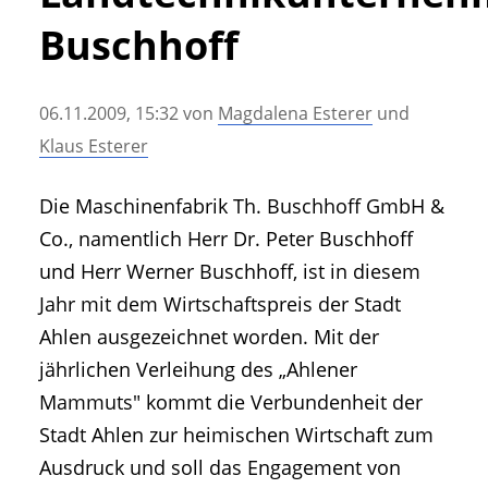
• Geschichte und Geschichten
Buschhoff
• Messen und Veranstaltungen
• Mitteilung der Redaktion
06.11.2009, 15:32
von
Magdalena Esterer
und
• Agritechnica Neuheiten Archiv
Klaus Esterer
• Artikel nach Hersteller/Marke
Die Maschinenfabrik Th. Buschhoff GmbH &
Co., namentlich Herr Dr. Peter Buschhoff
und Herr Werner Buschhoff, ist in diesem
Jahr mit dem Wirtschaftspreis der Stadt
Ahlen ausgezeichnet worden. Mit der
jährlichen Verleihung des „Ahlener
Mammuts" kommt die Verbundenheit der
Stadt Ahlen zur heimischen Wirtschaft zum
Ausdruck und soll das Engagement von