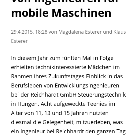
• Geschichte und Geschichten
mobile Maschinen
• Messen und Veranstaltungen
• Mitteilung der Redaktion
29.4.2015, 18:28
von
Magdalena Esterer
und
Klaus
• Agritechnica Neuheiten Archiv
Esterer
• Artikel nach Hersteller/Marke
In diesem Jahr zum fünften Mal in Folge
erhielten technikinteressierte Mädchen im
Rahmen ihres Zukunftstages Einblick in das
Berufsleben von Entwicklungsingenieuren
bei der Reichhardt GmbH Steuerungstechnik
in Hungen. Acht aufgeweckte Teenies im
Alter von 11, 13 und 15 Jahren nutzten
diesmal die Gelegenheit, mitzuerleben, was
ein Ingenieur bei Reichhardt den ganzen Tag