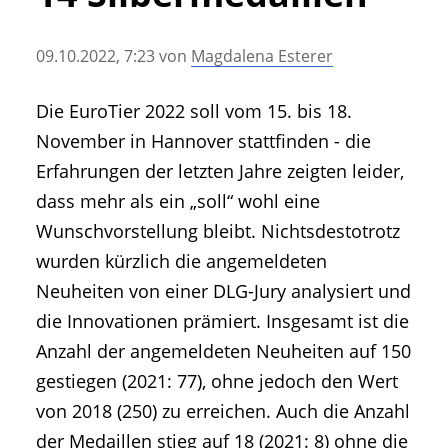
• Geschichte und Geschichten
• Messen und Veranstaltungen
09.10.2022, 7:23
von
Magdalena Esterer
• Mitteilung der Redaktion
• Agritechnica Neuheiten Archiv
Die EuroTier 2022 soll vom 15. bis 18.
• Artikel nach Hersteller/Marke
November in Hannover stattfinden - die
Erfahrungen der letzten Jahre zeigten leider,
dass mehr als ein „soll“ wohl eine
Wunschvorstellung bleibt. Nichtsdestotrotz
wurden kürzlich die angemeldeten
Neuheiten von einer DLG-Jury analysiert und
die Innovationen prämiert. Insgesamt ist die
Anzahl der angemeldeten Neuheiten auf 150
gestiegen (2021: 77), ohne jedoch den Wert
von 2018 (250) zu erreichen. Auch die Anzahl
der Medaillen stieg auf 18 (2021: 8) ohne die