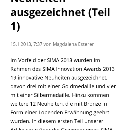
• Geschichte und Geschichten
ausgezeichnet (Teil
• Messen und Veranstaltungen
• Mitteilung der Redaktion
1)
• Agritechnica Neuheiten Archiv
• Artikel nach Hersteller/Marke
15.1.2013, 7:37
von
Magdalena Esterer
Im Vorfeld der SIMA 2013 wurden im
Rahmen des SIMA Innovation Awards 2013
19 innovative Neuheiten ausgezeichnet,
davon drei mit einer Goldmedaille und vier
mit einer Silbermedaille. Hinzu kommen
weitere 12 Neuheiten, die mit Bronze in
Form einer Lobenden Erwähnung geehrt
wurden. In diesem ersten Teil unserer
Artikelserie über die Gewinner eines SIMA