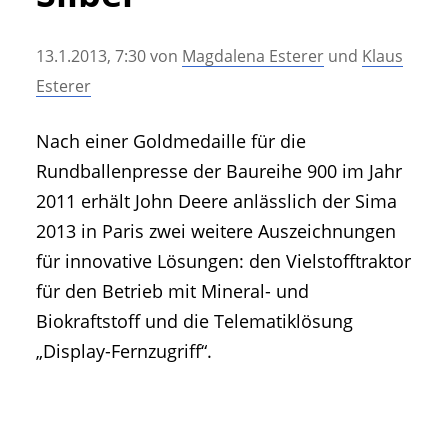
• Geschichte und Geschichten
• Messen und Veranstaltungen
13.1.2013, 7:30
von
Magdalena Esterer
und
Klaus
• Mitteilung der Redaktion
Esterer
• Agritechnica Neuheiten Archiv
• Artikel nach Hersteller/Marke
Nach einer Goldmedaille für die
Rundballenpresse der Baureihe 900 im Jahr
2011 erhält John Deere anlässlich der Sima
2013 in Paris zwei weitere Auszeichnungen
für innovative Lösungen: den Vielstofftraktor
für den Betrieb mit Mineral- und
Biokraftstoff und die Telematiklösung
„Display-Fernzugriff“.