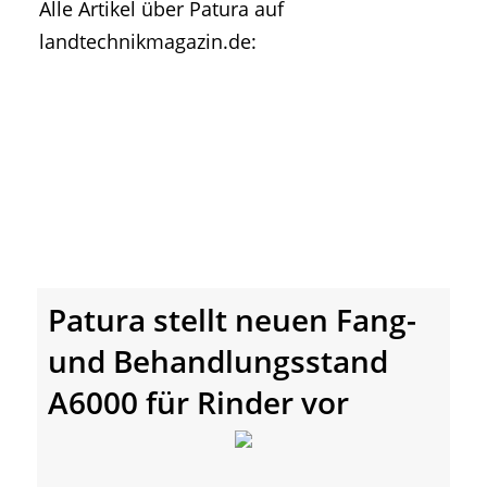
Alle Artikel über Patura auf
• Geschichte und Geschichten
landtechnikmagazin.de:
• Messen und Veranstaltungen
• Mitteilung der Redaktion
• Agritechnica Neuheiten Archiv
• Artikel nach Hersteller/Marke
Patura stellt neuen Fang-
und Behandlungsstand
A6000 für Rinder vor