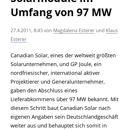
• Geschichte und Geschichten
Umfang von 97 MW
• Messen und Veranstaltungen
• Mitteilung der Redaktion
27.4.2011, 8:43
von
Magdalena Esterer
und
Klaus
• Agritechnica Neuheiten Archiv
Esterer
• Artikel nach Hersteller/Marke
Canadian Solar, eines der weltweit größten
Solarunternehmen, und GP Joule, ein
nordfriesischer, international aktiver
Projektierer und Generalunternehmer,
gaben den Abschluss eines
Lieferabkommens über 97 MW bekannt. Mit
diesem Schritt baut Canadian Solar nach
eigenen Angaben sein Deutschlandgeschäft
weiter aus und behauptet sich somit in