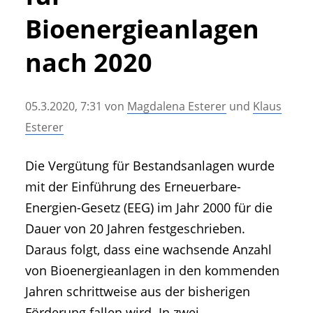
• Geschichte und Geschichten
Bioenergieanlagen
• Messen und Veranstaltungen
• Mitteilung der Redaktion
nach 2020
• Agritechnica Neuheiten Archiv
• Artikel nach Hersteller/Marke
05.3.2020, 7:31
von
Magdalena Esterer
und
Klaus
Esterer
Die Vergütung für Bestandsanlagen wurde
mit der Einführung des Erneuerbare-
Energien-Gesetz (EEG) im Jahr 2000 für die
Dauer von 20 Jahren festgeschrieben.
Daraus folgt, dass eine wachsende Anzahl
von Bioenergieanlagen in den kommenden
Jahren schrittweise aus der bisherigen
Förderung fallen wird. In zwei