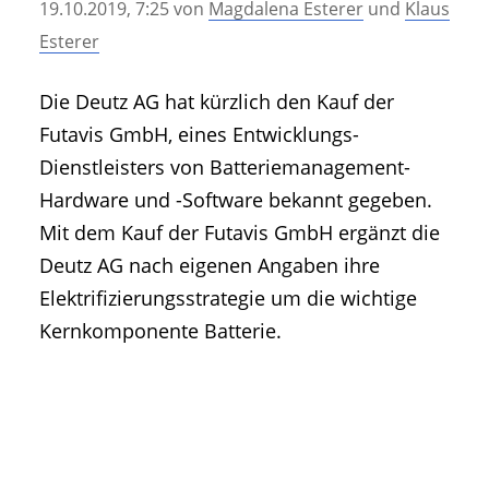
19.10.2019, 7:25
von
Magdalena Esterer
und
Klaus
• Geschichte und Geschichten
Esterer
• Messen und Veranstaltungen
• Mitteilung der Redaktion
Die Deutz AG hat kürzlich den Kauf der
• Agritechnica Neuheiten Archiv
Futavis GmbH, eines Entwicklungs-
• Artikel nach Hersteller/Marke
Dienstleisters von Batteriemanagement-
Hardware und -Software bekannt gegeben.
Mit dem Kauf der Futavis GmbH ergänzt die
Deutz AG nach eigenen Angaben ihre
Elektrifizierungsstrategie um die wichtige
Kernkomponente Batterie.