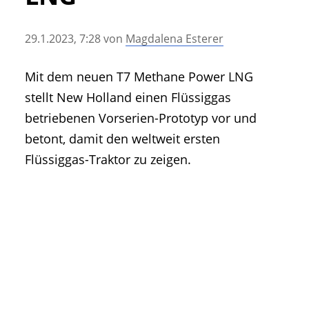
• Geschichte und Geschichten
• Messen und Veranstaltungen
29.1.2023, 7:28
von
Magdalena Esterer
• Mitteilung der Redaktion
• Agritechnica Neuheiten Archiv
Mit dem neuen T7 Methane Power LNG
• Artikel nach Hersteller/Marke
stellt New Holland einen Flüssiggas
betriebenen Vorserien-Prototyp vor und
betont, damit den weltweit ersten
Flüssiggas-Traktor zu zeigen.