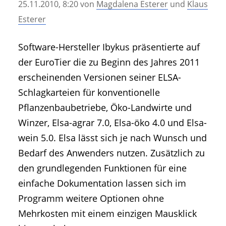
25.11.2010, 8:20
von
Magdalena Esterer
und
Klaus
• Geschichte und Geschichten
Esterer
• Messen und Veranstaltungen
• Mitteilung der Redaktion
Software-Hersteller Ibykus präsentierte auf
• Agritechnica Neuheiten Archiv
der EuroTier die zu Beginn des Jahres 2011
• Artikel nach Hersteller/Marke
erscheinenden Versionen seiner ELSA-
Schlagkarteien für konventionelle
Pflanzenbaubetriebe, Öko-Landwirte und
Winzer, Elsa-agrar 7.0, Elsa-öko 4.0 und Elsa-
wein 5.0. Elsa lässt sich je nach Wunsch und
Bedarf des Anwenders nutzen. Zusätzlich zu
den grundlegenden Funktionen für eine
einfache Dokumentation lassen sich im
Programm weitere Optionen ohne
Mehrkosten mit einem einzigen Mausklick