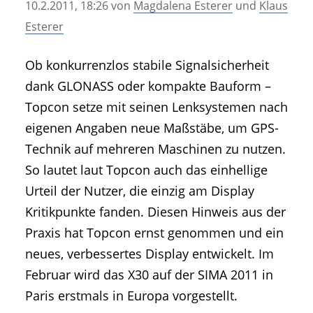
10.2.2011, 18:26
von
Magdalena Esterer
und
Klaus
• Geschichte und Geschichten
Esterer
• Messen und Veranstaltungen
• Mitteilung der Redaktion
Ob konkurrenzlos stabile Signalsicherheit
• Agritechnica Neuheiten Archiv
dank GLONASS oder kompakte Bauform –
• Artikel nach Hersteller/Marke
Topcon setze mit seinen Lenksystemen nach
eigenen Angaben neue Maßstäbe, um GPS-
Technik auf mehreren Maschinen zu nutzen.
So lautet laut Topcon auch das einhellige
Urteil der Nutzer, die einzig am Display
Kritikpunkte fanden. Diesen Hinweis aus der
Praxis hat Topcon ernst genommen und ein
neues, verbessertes Display entwickelt. Im
Februar wird das X30 auf der SIMA 2011 in
Paris erstmals in Europa vorgestellt.