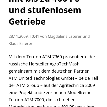
• Geschichte und Geschichten
und stufenlosem
• Messen und Veranstaltungen
• Mitteilung der Redaktion
Getriebe
• Agritechnica Neuheiten Archiv
• Artikel nach Hersteller/Marke
28.11.2009, 10:41
von
Magdalena Esterer
und
Klaus Esterer
Mit dem Terrion ATM 7360 präsentierte der
russische Hersteller AgroTechMash
gemeinsam mit dem deutschen Partner
ATM United Technologies GmbH – beide Teil
der ATM Group – auf der Agritechnica 2009
eine Projektstudie zur neuen Modellreihe
Terrion ATM 7000, die sich neben
Motorleistungen bis etwa 400 PS vor allem