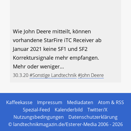
Wie John Deere mitteilt, können
vorhandene StarFire iTC Receiver ab
Januar 2021 keine SF1 und SF2
Korrektursignale mehr empfangen.
Mehr oder weniger...
30.3.20
#Sonstige Landtechnik
#John Deere
Kaffeekasse
Impressum
Mediadaten
Atom & RSS
Spezial-Feed
Kalenderbild
Twitter/X
Nutzungsbedingungen
Datenschutzerklärung
© landtechnikmagazin.de/Esterer-Media 2006 - 2026