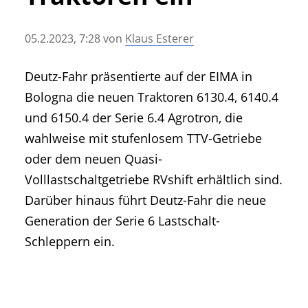
• Geschichte und Geschichten
• Messen und Veranstaltungen
05.2.2023, 7:28
von
Klaus Esterer
• Mitteilung der Redaktion
• Agritechnica Neuheiten Archiv
Deutz-Fahr präsentierte auf der EIMA in
• Artikel nach Hersteller/Marke
Bologna die neuen Traktoren 6130.4, 6140.4
und 6150.4 der Serie 6.4 Agrotron, die
wahlweise mit stufenlosem TTV-Getriebe
oder dem neuen Quasi-
Volllastschaltgetriebe RVshift erhältlich sind.
Darüber hinaus führt Deutz-Fahr die neue
Generation der Serie 6 Lastschalt-
Schleppern ein.