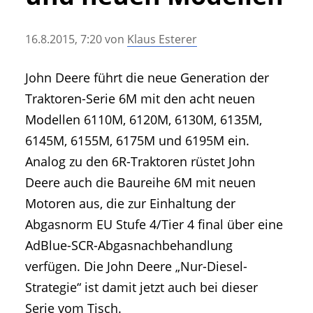
• Geschichte und Geschichten
• Messen und Veranstaltungen
16.8.2015, 7:20
von
Klaus Esterer
• Mitteilung der Redaktion
• Agritechnica Neuheiten Archiv
John Deere führt die neue Generation der
• Artikel nach Hersteller/Marke
Traktoren-Serie 6M mit den acht neuen
Modellen 6110M, 6120M, 6130M, 6135M,
6145M, 6155M, 6175M und 6195M ein.
Analog zu den 6R-Traktoren rüstet John
Deere auch die Baureihe 6M mit neuen
Motoren aus, die zur Einhaltung der
Abgasnorm EU Stufe 4/Tier 4 final über eine
AdBlue-SCR-Abgasnachbehandlung
verfügen. Die John Deere „Nur-Diesel-
Strategie“ ist damit jetzt auch bei dieser
Serie vom Tisch.