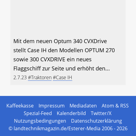
Mit dem neuen Optum 340 CVXDrive
stellt Case IH den Modellen OPTUM 270
sowie 300 CVXDRIVE ein neues
Flaggschiff zur Seite und erhöht den...
2.7.23
#Traktoren
#Case IH
Kaffeekasse
Impressum
Mediadaten
Atom & RSS
Spezial-Feed
Kalenderbild
Twitter/X
Nutzungsbedingungen
Datenschutzerklärung
© landtechnikmagazin.de/Esterer-Media 2006 - 2026