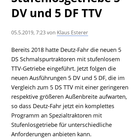
• Geschichte und Geschichten
DV und 5 DF TTV
• Messen und Veranstaltungen
• Mitteilung der Redaktion
05.5.2019, 7:23
von
Klaus Esterer
• Agritechnica Neuheiten Archiv
• Artikel nach Hersteller/Marke
Bereits 2018 hatte Deutz-Fahr die neuen 5
DS Schmalspurtraktoren mit stufenlosem
TTV-Getriebe eingeführt. Jetzt folgen die
neuen Ausführungen 5 DV und 5 DF, die im
Vergleich zum 5 DS TTV mit einer geringeren
respektive größeren Außenbreite aufwarten,
so dass Deutz-Fahr jetzt ein komplettes
Programm an Spezialtraktoren mit
Stufenlosgetriebe für unterschiedliche
Anforderungen anbieten kann.