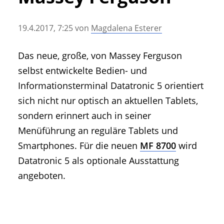
• Geschichte und Geschichten
• Messen und Veranstaltungen
19.4.2017, 7:25
von
Magdalena Esterer
• Mitteilung der Redaktion
• Agritechnica Neuheiten Archiv
Das neue, große, von Massey Ferguson
• Artikel nach Hersteller/Marke
selbst entwickelte Bedien- und
Informationsterminal Datatronic 5 orientiert
sich nicht nur optisch an aktuellen Tablets,
sondern erinnert auch in seiner
Menüführung an reguläre Tablets und
Smartphones. Für die neuen
MF 8700
wird
Datatronic 5 als optionale Ausstattung
angeboten.