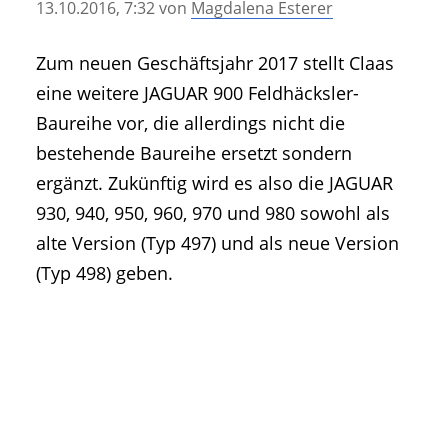
13.10.2016, 7:32
von
Magdalena Esterer
• Geschichte und Geschichten
• Messen und Veranstaltungen
Zum neuen Geschäftsjahr 2017 stellt Claas
• Mitteilung der Redaktion
eine weitere JAGUAR 900 Feldhäcksler-
• Agritechnica Neuheiten Archiv
Baureihe vor, die allerdings nicht die
• Artikel nach Hersteller/Marke
bestehende Baureihe ersetzt sondern
ergänzt. Zukünftig wird es also die JAGUAR
930, 940, 950, 960, 970 und 980 sowohl als
alte Version (Typ 497) und als neue Version
(Typ 498) geben.