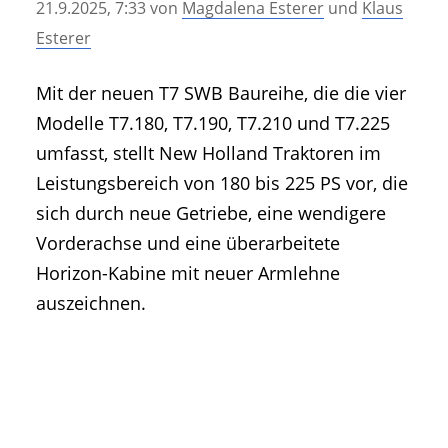
21.9.2025, 7:33
von
Magdalena Esterer
und
Klaus
• Geschichte und Geschichten
Esterer
• Messen und Veranstaltungen
• Mitteilung der Redaktion
Mit der neuen T7 SWB Baureihe, die die vier
• Agritechnica Neuheiten Archiv
Modelle T7.180, T7.190, T7.210 und T7.225
• Artikel nach Hersteller/Marke
umfasst, stellt New Holland Traktoren im
Leistungsbereich von 180 bis 225 PS vor, die
sich durch neue Getriebe, eine wendigere
Vorderachse und eine überarbeitete
Horizon-Kabine mit neuer Armlehne
auszeichnen.