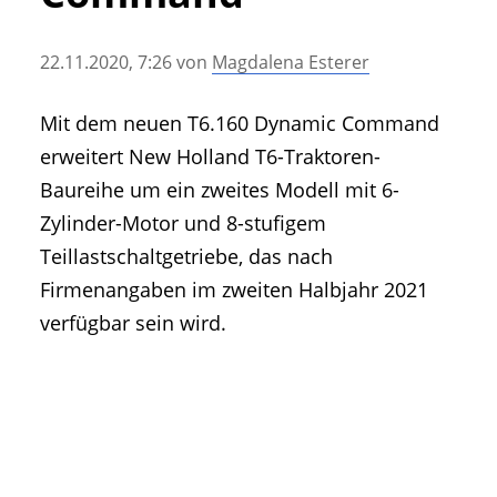
• Geschichte und Geschichten
• Messen und Veranstaltungen
22.11.2020, 7:26
von
Magdalena Esterer
• Mitteilung der Redaktion
• Agritechnica Neuheiten Archiv
Mit dem neuen T6.160 Dynamic Command
• Artikel nach Hersteller/Marke
erweitert New Holland T6-Traktoren-
Baureihe um ein zweites Modell mit 6-
Zylinder-Motor und 8-stufigem
Teillastschaltgetriebe, das nach
Firmenangaben im zweiten Halbjahr 2021
verfügbar sein wird.