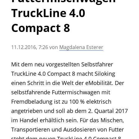
• Geschichte und Geschichten
TruckLine 4.0
• Messen und Veranstaltungen
• Mitteilung der Redaktion
Compact 8
• Agritechnica Neuheiten Archiv
• Artikel nach Hersteller/Marke
11.12.2016, 7:26
von
Magdalena Esterer
Mit dem neu vorgestellten Selbstfahrer
TruckLine 4.0 Compact 8 macht Siloking
einen Schritt in die Welt der eMobilität. Der
selbstfahrende Futtermischwagen mit
Fremdbeladung ist zu 100 % elektrisch
angetrieben und soll ab dem 2. Quartal 2017
im Handel erhältlich sein. Für das Mischen,
Transportieren und Ausdosieren von Futter
steht dem neuen TruckLine 4.0 Compact 8