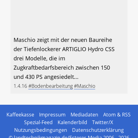
Maschio zeigt mit der neuen Baureihe
der Tiefenlockerer ARTIGLIO Hydro CSS
drei Modelle, die im
Zugkraftbedarfsbereich zwischen 150
und 430 PS angesiedelt...
1.4.16
#Bodenbearbeitung
#Maschio
Kaffeekasse
Impressum
Mediadaten
Atom & RSS
Spezial-Feed
Kalenderbild
Twitter/X
Nutzungsbedingungen
Datenschutzerklärung
© landtechnikmagazin.de/Esterer-Media 2006 - 2026