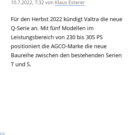
10.7.2022, 7:32
von
Klaus Esterer
• Geschichte und Geschichten
• Messen und Veranstaltungen
Für den Herbst 2022 kündigt Valtra die neue
• Mitteilung der Redaktion
Q-Serie an. Mit fünf Modellen im
• Agritechnica Neuheiten Archiv
Leistungsbereich von 230 bis 305 PS
• Artikel nach Hersteller/Marke
positioniert die AGCO-Marke die neue
Baureihe zwischen den bestehenden Serien
T und S.