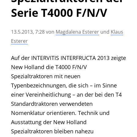
• Geschichte und Geschichten
Serie T4000 F/N/V
• Messen und Veranstaltungen
• Mitteilung der Redaktion
13.5.2013, 7:28
von
Magdalena Esterer
und
Klaus
• Agritechnica Neuheiten Archiv
Esterer
• Artikel nach Hersteller/Marke
Auf der INTERVITIS INTERFRUCTA 2013 zeigte
New Holland die T4000 F/N/V
Spezialtraktoren mit neuen
Typenbezeichnungen, die sich – im Sinne
einer Vereinheitlichung – an der bei den T4
Standardtraktoren verwendeten
Nomenklatur orientieren. Technik und
Ausstattung der New Holland
Spezialtraktoren bleiben nahezu