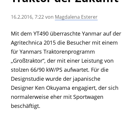
• Geschichte und Geschichten
• Messen und Veranstaltungen
16.2.2016, 7:22
von
Magdalena Esterer
• Mitteilung der Redaktion
• Agritechnica Neuheiten Archiv
Mit dem YT490 überraschte Yanmar auf der
• Artikel nach Hersteller/Marke
Agritechnica 2015 die Besucher mit einem
für Yanmars Traktorenprogramm
„Großtraktor“, der mit einer Leistung von
stolzen 66/90 kW/PS aufwartet. Für die
Designstudie wurde der japanische
Designer Ken Okuyama engagiert, der sich
normalerweise eher mit Sportwagen
beschäftigt.