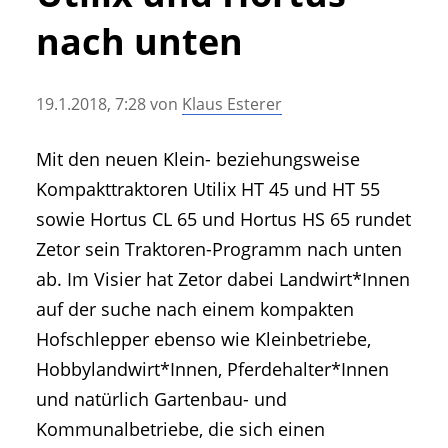
• Geschichte und Geschichten
nach unten
• Messen und Veranstaltungen
• Mitteilung der Redaktion
19.1.2018, 7:28
von
Klaus Esterer
• Agritechnica Neuheiten Archiv
• Artikel nach Hersteller/Marke
Mit den neuen Klein- beziehungsweise
Kompakttraktoren Utilix HT 45 und HT 55
sowie Hortus CL 65 und Hortus HS 65 rundet
Zetor sein Traktoren-Programm nach unten
ab. Im Visier hat Zetor dabei Landwirt*Innen
auf der suche nach einem kompakten
Hofschlepper ebenso wie Kleinbetriebe,
Hobbylandwirt*Innen, Pferdehalter*Innen
und natürlich Gartenbau- und
Kommunalbetriebe, die sich einen