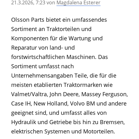
21.3.2026, 7:23
von
Magdalena Esterer
• Geschichte und Geschichten
• Messen und Veranstaltungen
Olsson Parts bietet ein umfassendes
• Mitteilung der Redaktion
Sortiment an Traktorteilen und
• Agritechnica Neuheiten Archiv
Komponenten für die Wartung und
• Artikel nach Hersteller/Marke
Reparatur von land- und
forstwirtschaftlichen Maschinen. Das
Sortiment umfasst nach
Unternehmensangaben Teile, die für die
meisten etablierten Traktormarken wie
Valmet/Valtra, John Deere, Massey Ferguson,
Case IH, New Holland, Volvo BM und andere
geeignet sind, und umfasst alles von
Hydraulik und Getriebe bis hin zu Bremsen,
elektrischen Systemen und Motorteilen.