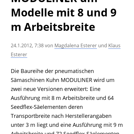
• Geschichte und Geschichten
Modelle mit 8 und 9
• Messen und Veranstaltungen
• Mitteilung der Redaktion
m Arbeitsbreite
• Agritechnica Neuheiten Archiv
• Artikel nach Hersteller/Marke
24.1.2012, 7:38
von
Magdalena Esterer
und
Klaus
Esterer
Die Baureihe der pneumatischen
Sämaschinen Kuhn MODULINER wird um
zwei neue Versionen erweitert: Eine
Ausführung mit 8 m Arbeitsbreite und 64
Seedflex-Säelementen deren
Transportbreite nach Herstellerangaben
unter 3 m liegt und eine Ausführung mit 9 m
Arbeitsbreite und 72 Seedflex-Säelementen.