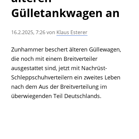
• Geschichte und Geschichten
Gülletankwagen an
• Messen und Veranstaltungen
• Mitteilung der Redaktion
16.2.2025, 7:26
von
Klaus Esterer
• Agritechnica Neuheiten Archiv
• Artikel nach Hersteller/Marke
Zunhammer beschert älteren Güllewagen,
die noch mit einem Breitverteiler
ausgestattet sind, jetzt mit Nachrüst-
Schleppschuhverteilern ein zweites Leben
nach dem Aus der Breitverteilung im
überwiegenden Teil Deutschlands.