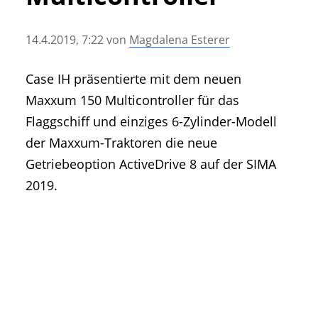
• Geschichte und Geschichten
• Messen und Veranstaltungen
14.4.2019, 7:22
von
Magdalena Esterer
• Mitteilung der Redaktion
• Agritechnica Neuheiten Archiv
Case IH präsentierte mit dem neuen
• Artikel nach Hersteller/Marke
Maxxum 150 Multicontroller für das
Flaggschiff und einziges 6-Zylinder-Modell
der Maxxum-Traktoren die neue
Getriebeoption ActiveDrive 8 auf der SIMA
2019.