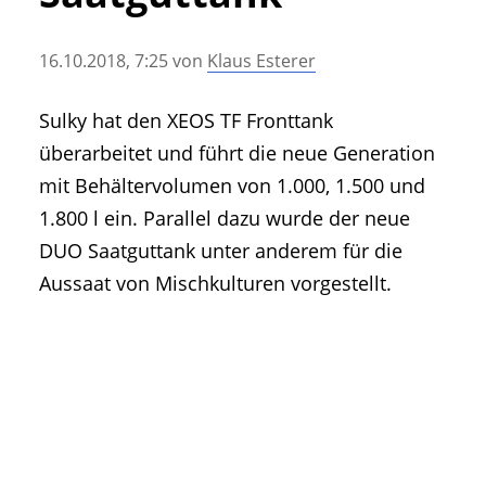
• Geschichte und Geschichten
• Messen und Veranstaltungen
16.10.2018, 7:25
von
Klaus Esterer
• Mitteilung der Redaktion
• Agritechnica Neuheiten Archiv
Sulky hat den XEOS TF Fronttank
• Artikel nach Hersteller/Marke
überarbeitet und führt die neue Generation
mit Behältervolumen von 1.000, 1.500 und
1.800 l ein. Parallel dazu wurde der neue
DUO Saatguttank unter anderem für die
Aussaat von Mischkulturen vorgestellt.