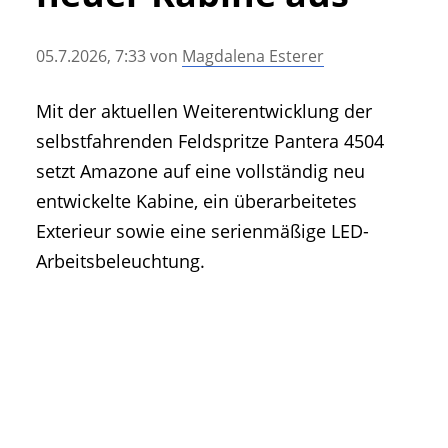
• Geschichte und Geschichten
• Messen und Veranstaltungen
05.7.2026, 7:33
von
Magdalena Esterer
• Mitteilung der Redaktion
• Agritechnica Neuheiten Archiv
Mit der aktuellen Weiterentwicklung der
• Artikel nach Hersteller/Marke
selbstfahrenden Feldspritze Pantera 4504
setzt Amazone auf eine vollständig neu
entwickelte Kabine, ein überarbeitetes
Exterieur sowie eine serienmäßige LED-
Arbeitsbeleuchtung.