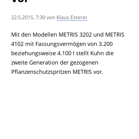
• Geschichte und Geschichten
• Messen und Veranstaltungen
22.5.2015, 7:30
von
Klaus Esterer
• Mitteilung der Redaktion
• Agritechnica Neuheiten Archiv
Mit den Modellen METRIS 3202 und METRIS
• Artikel nach Hersteller/Marke
4102 mit Fassungsvermögen von 3.200
beziehungsweise 4.100 l stellt Kuhn die
zweite Generation der gezogenen
Pflanzenschutzspritzen METRIS vor.