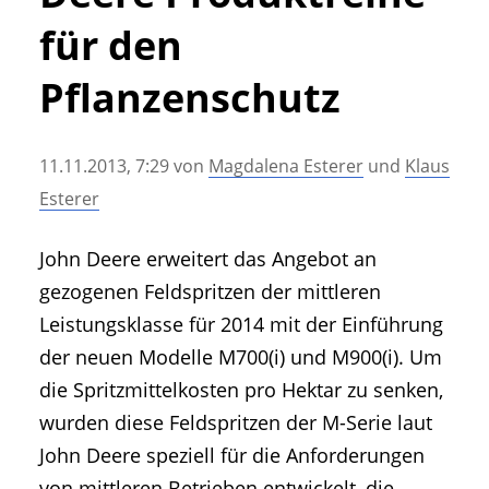
• Geschichte und Geschichten
für den
• Messen und Veranstaltungen
• Mitteilung der Redaktion
Pflanzenschutz
• Agritechnica Neuheiten Archiv
• Artikel nach Hersteller/Marke
11.11.2013, 7:29
von
Magdalena Esterer
und
Klaus
Esterer
John Deere erweitert das Angebot an
gezogenen Feldspritzen der mittleren
Leistungsklasse für 2014 mit der Einführung
der neuen Modelle M700(i) und M900(i). Um
die Spritzmittelkosten pro Hektar zu senken,
wurden diese Feldspritzen der M-Serie laut
John Deere speziell für die Anforderungen
von mittleren Betrieben entwickelt, die