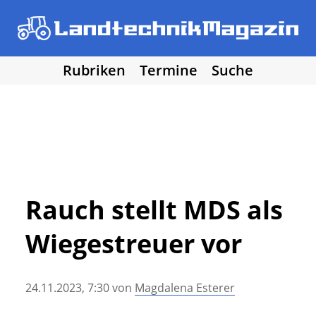
Rubriken
Termine
Suche
• Agritechnica 2025
• Traktoren
Los!
• Erntemaschinen
• Bodenbearbeitung
• Bestellung und Pflege
• Düngung und Pflanzenschutz
• Grünland und Futterernte
• Hof- und Stalltechnik
Rauch stellt MDS als
• Forst, Garten und Kommune
Wiegestreuer vor
• NawaRo und erneuerbare Energie
• Sonstige Landtechnik
• Landtechnik allgemein
24.11.2023, 7:30
von
Magdalena Esterer
• DLG Testberichte
• Vereine und Hobby