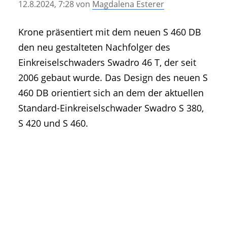
12.8.2024, 7:28
von
Magdalena Esterer
• Geschichte und Geschichten
• Messen und Veranstaltungen
Krone präsentiert mit dem neuen S 460 DB
• Mitteilung der Redaktion
den neu gestalteten Nachfolger des
• Agritechnica Neuheiten Archiv
Einkreiselschwaders Swadro 46 T, der seit
• Artikel nach Hersteller/Marke
2006 gebaut wurde. Das Design des neuen S
460 DB orientiert sich an dem der aktuellen
Standard-Einkreiselschwader Swadro S 380,
S 420 und S 460.