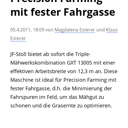
• Geschichte und Geschichten
mit fester Fahrgasse
• Messen und Veranstaltungen
• Mitteilung der Redaktion
05.4.2011, 18:09
von
Magdalena Esterer
und
Klaus
• Agritechnica Neuheiten Archiv
Esterer
• Artikel nach Hersteller/Marke
JF-Stoll bietet ab sofort die Triple-
Mähwerkskombination GXT 13005 mit einer
effektiven Arbeitsbreite von 12,3 m an. Diese
Maschine ist ideal für Precision Farming mit
fester Fahrgasse, d.h. die Minimierung der
Fahrspuren im Feld, um das Mähgut zu
schonen und die Grasernte zu optimieren.