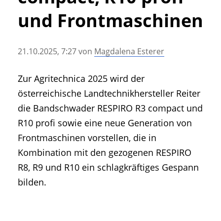
• Geschichte und Geschichten
und Frontmaschinen
• Messen und Veranstaltungen
• Mitteilung der Redaktion
21.10.2025, 7:27
von
Magdalena Esterer
• Agritechnica Neuheiten Archiv
• Artikel nach Hersteller/Marke
Zur Agritechnica 2025 wird der
österreichische Landtechnikhersteller Reiter
die Bandschwader RESPIRO R3 compact und
R10 profi sowie eine neue Generation von
Frontmaschinen vorstellen, die in
Kombination mit den gezogenen RESPIRO
R8, R9 und R10 ein schlagkräftiges Gespann
bilden.